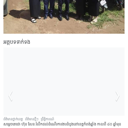
អត្ថបទទាក់ទង
ព័ត៌មានថ្នាក់ខេត្ត
ព័ត៌មានថ្មីៗ
ព្រឹត្តិការណ៍
សម្តេចតេជោ ហ៊ុន សែន រំលឹកដល់ដំណើរការងារដំបូងនៅខេត្តកំពង់ឆ្នាំង កាលពី ៤០ ឆ្នាំមុន