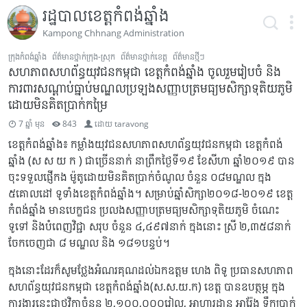
រដ្ឋបាលខេត្តកំពង់ឆ្នាំង
Kampong Chhnang Administration
ក្រុងកំពង់ឆ្នាំង
ព័ត៌មានថ្នាក់ក្រុង-ស្រុក
ព័ត៌មានថ្នាក់ខេត្ត
ព័ត៌មានថ្មីៗ
សហភាពសហព័ន្ធយុវជនកម្ពុជា ខេត្តកំពង់ឆ្នាំង ចូលរួមរៀបចំ និង
ការពារសណ្តាប់ធ្នាប់មណ្ឌលប្រឡងសញ្ញាបត្រមធ្យមសិក្សាទុតិយភូមិ
ដោយមិនគិតប្រាក់កម្រៃ
7 ឆ្នាំ មុន
843
ដោយ
taravong
ខេត្តកំពង់ឆ្នាំង៖ កម្លាំងយុវជនសហភាពសហព័ន្ធយុវជនកម្ពុជា ខេត្តកំពង់
ឆ្នាំង (ស ស យ ក ) ជាច្រើននាក់ នាព្រឹកថ្ងៃទី១៩ ខែសីហា ឆ្នាំ២០១៩ បាន
ចុះទទួលផ្ញើកង ម៉ូតូដោយមិនគិតប្រាក់ចំណូល ចំនួន ០៨មណ្ឌល ក្នុង
៥គោលដៅ ទូទាំងខេត្តកំពង់ឆ្នាំង។ សម្រាប់ឆ្នាំសិក្សា២០១៨-២០១៩ ខេត្ត
កំពង់ឆ្នាំង មានបេក្ខជន ប្រលងសញ្ញាបត្រមធ្យមសិក្សាទុតិយភូមិ ចំណេះ
ទូទៅ និងបំពេញវិជ្ជា សរុប ចំនួន ៤,៤៩៧នាក់ ក្នុងនោះ ស្រី ២,៣៥៨នាក់
ចែកចេញជា ៨ មណ្ឌល និង ១៨១បន្ទប់។
ក្នុងនោះដែរក៏សូមថ្លែងអំណរគុណដល់ឯកឧត្តម ហេង ពិទូ ប្រធានសហភាព
សហព័ន្ធយុវជនកម្ពុជា ខេត្តកំពង់ឆ្នាំង(ស.ស.យ.ក) ខេត្ត បានឧបត្ថម្ភ ក្នុង
ការងារនេះជាថវិកាចំនួន ២,១០០,០០០រៀល, អាហារដ្ឋាន អារ៉ែង ទឹកប្រាក់