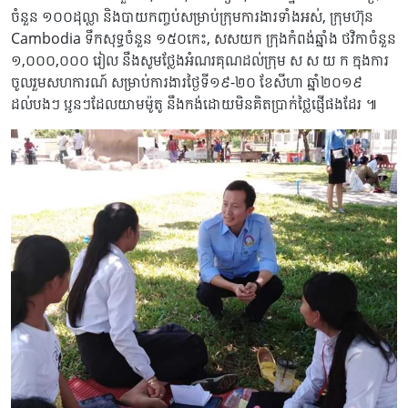
ចំនួន ១០០ដុល្លា និងបាយកញ្ចប់សម្រាប់ក្រុមការងារទាំងអស់, ក្រុមហ៊ុន
Cambodia ទឹកសុទ្ធចំនួន ១៥០កេះ, សសយក ក្រុងកំពង់ឆ្នាំង ថវិកាចំនួន
១,០០០,០០០ រៀល នឹងសូមថ្លែងអំណរគុណដល់ក្រុម ស ស យ ក ក្នុងការ
ចូលរួមសហការណ៍ សម្រាប់ការងារថ្ងៃទី១៩-២០ ខែសីហា ឆ្នាំ២០១៩
ដល់បងៗ ប្អូនៗដែលយាមម៉ូតូ នឹងកង់ដោយមិនគិតប្រាក់ថ្លៃផ្ញើផងដែរ ៕