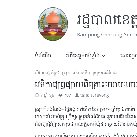
រដ្ឋបាលខេត្ត
Kampong Chhnang Admini
ទំព័រដើម
អំពីខេត្តកំពង់ឆ្នាំង
សេវារដ្
ព័ត៌មានថ្នាក់ក្រុង-ស្រុក
ព័ត៌មានថ្មីៗ
ស្រុកកំពង់លែង
វេទិកាផ្សព្វផ្សាយពិគ្រោះយោបល់រប
7 ឆ្នាំ មុន
707
ដោយ
taravong
ស្រុកកំពង់លែង៖ ថ្ងៃអង្គារ ៥កើត ខែភទ្របទ ឆ្នាំកុរ ឯកស័ក
យោបល់ របស់ក្រុមប្រឹក្សា ស្រុកកំពង់លែង ក្រោមអធិបតីល
ជំនាញជុំវិញស្រុក ប្រជាពលរដ្ឋមកពីឃុំដារ ស្វាយរំពារ ន
លោក ឡោ សាលីម ប្រធានក្រុមប្រឹក្សាស្រុកកំពង់លែង បាន