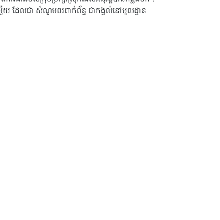
លើយ ដែលជា សំណូមពរពាក់ព័ន្ធ ជាកង្វល់នៅមូលដ្ឋាន