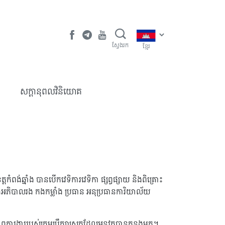
ស្វែងរក
ខ្មែរ
​សក្តានុពលវិនិយោគ
កំពង់ឆ្នាំង បានបើកវេទិការវេទិកា ផ្សព្វផ្សាយ និងពិគ្រោះ
ំងអភិបាលរង កងកម្លាំង ប្រធាន អនុប្រធានការិយាល័យ
ារងាររបស់ក្រុមប្រឹក្សាស្រុកដែលអនុវត្តបានកន្លងមក។