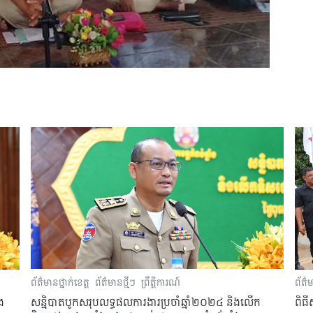
ព័ត៌មានថ្នាក់ខេត្ត
ព័ត៌មានថ្មីៗ
ព្រឹត្តិការណ៍
ព័ត៌ម
ង
សន្និបាតបូកសរុបលទ្ធផលការងារប្រចាំឆ្នាំ២០២៤ និងលើក
ពិធី