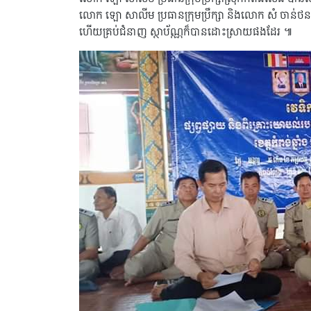
លោក ឡោ សាលីម ប្រធានក្រុមប្រឹក្សា និងលោក សំ ចាន់ថន
ហើយគ្រប់ជំនាញ ស្ថាប័ណ្ណក៏បានដោះស្រាយផងដែរ ៕