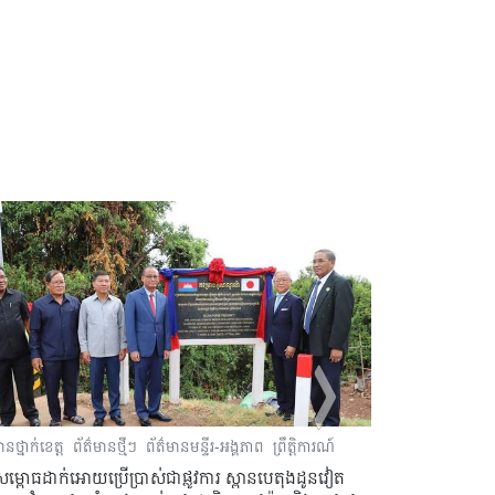
ានថ្នាក់ខេត្ត
ព័ត៌មានថ្មីៗ
ព័ត៌មានមន្ទីរ-អង្គភាព
ព្រឹត្តិការណ៍
ព័ត៌មានថ្នាក់ខេត្ត
សម្ពោធដាក់អោយប្រើប្រាស់ជាផ្លូវការ ស្ពានបេតុងដូនវៀត
ព្រះរាជពិធីប្រទ