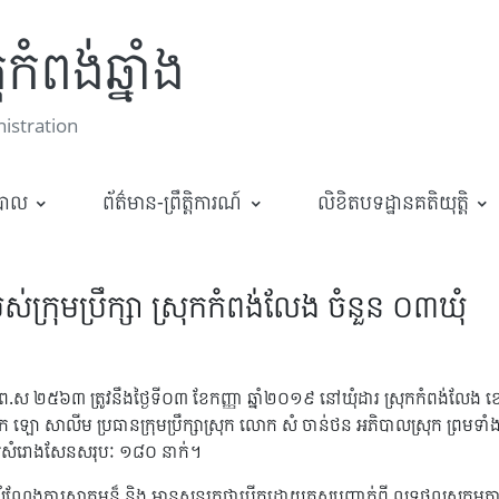
កំពង់ឆ្នាំង
stration
ឋបាល
ព័ត៌មាន-ព្រឹត្តិការណ៍
លិខិតបទដ្ឋានគតិយុត្តិ
ស់ក្រុមប្រឹក្សា ស្រុកកំពង់លែង ចំនួន ០៣ឃុំ
 ព.ស ២៥៦៣ ត្រូវនឹងថ្ងៃទី០៣ ខែកញ្ញា ឆ្នាំ២០១៩ នៅឃុំដារ ស្រុកកំពង់លែង ខេត្ត
ោក ឡោ សាលីម ប្រធានក្រុមប្រឹក្សាស្រុក លោក សំ ចាន់ថន អភិបាលស្រុក ព្រមទា
ិងឃុំសំរោងសែនសរុបៈ ១៨០ នាក់។
សំណែងការស្វាគមន៏ និង អានសុន្ទរកថាបើកដោយគូសបញ្ជាក់ពី លទ្ធផលសកម្មភាពក