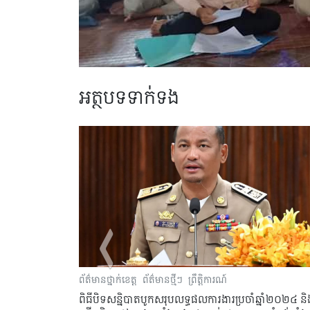
អត្ថបទទាក់ទង
្រុក
ព័ត៌មានថ្នាក់ខេត្ត
ព័ត៌មានថ្មីៗ
ព្រឹត្តិការណ៍
ិបូណ៌
ពិធីបិទសន្និបាតបូកសរុបលទ្ធផលការងារប្រចាំឆ្នាំ២០២៤ និ