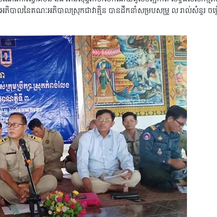
អភិបាលនៃគណៈអភិបាលស្រុកជាវាគ្មិន បានដឹកនាំសម្របសម្រួ ល រាល់សំនួរ ចម្