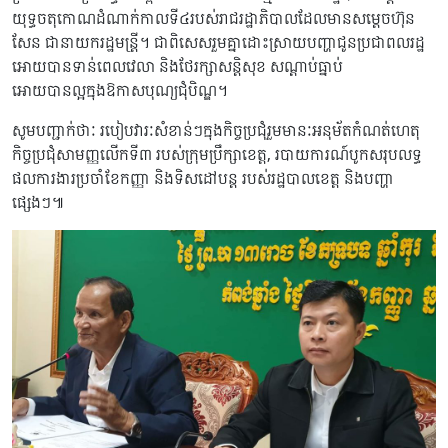
យុទ្ធចតុកោណដំណាក់កាលទី៤របស់រាជរដ្ឋាភិបាលដែលមានសម្តេចហ៊ុន
សែន ជានាយករដ្ឋមន្រ្តី។ ជាពិសេសរួមគ្នាដោះស្រាយបញ្ហា​​ជូនប្រជាពលរដ្ឋ
អោយបានទាន់ពេលវេលា និងថែរក្សាសន្តិសុខ សណ្តាប់ធ្នាប់
អោយបានល្អក្នុងឱកាសបុណ្យជុំបិណ្ឌ។
សូមបញ្ជាក់ថាៈ របៀបវារៈ​សំខាន់ៗក្នុងកិច្ចប្រជុំរួមមានៈអនុម័តកំណត់ហេតុ
កិច្ចប្រជុំសាមញ្ញលើកទី៣ របស់ក្រុមប្រឹក្សាខេត្ត, របាយការណ៍​បូកសរុប​លទ្ធ
ផលការងារ​ប្រចាំខែកញ្ញា និងទិសដៅបន្ត របស់រដ្ឋបាលខេត្ត និងបញ្ហា
ផ្សេងៗ៕