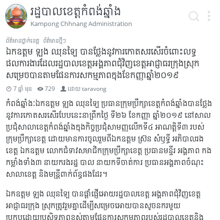
រដ្ឋបាលខេត្តកំពង់ឆ្នាំង
Kampong Chhnang Administration
ព័ត៌មានថ្នាក់ខេត្ត
ព័ត៌មានថ្មីៗ
ឯកឧត្តម ឡុង ឈុនឡៃ បានថ្លែងនូវការកោតសរសើរចំពោះលទ្ធ
ផលការងារដែលរដ្ឋបាលខេត្តអង្គភាពជុំវិញខេត្តអាជ្ញាធរក្រុងស្រុក
សម្រេចបានតាមផែនការសកម្មភាពក្នុងខែកញ្ញាឆ្នាំ២០១៩
7 ឆ្នាំ មុន
729
ដោយ
taravong
កំពង់ឆ្នាំងៈឯកឧត្តម ឡុង ឈុនឡៃ ប្រធានក្រុមប្រឹក្សាខេត្តកំពង់ឆ្នាំងបានថ្លែង
នូវការកោតសរសើរបែបនេះនាព្រឹកថ្ងៃ ទី២៦ ខែកញ្ញា ឆ្នាំ២០១៩ នៅសាល
ប្រជុំសាលាខេត្តកំពង់ឆ្នាំងក្នុងកិច្ចប្រជុំសាមញ្ញលើកទី៤ អាណត្តិទី៣ របស់
ក្រុមប្រឹក្សាខេត្ត ដោយមានការចូលរួមពីឯកឧត្ដម ស្រ៊ន សំឫទ្ធី អភិបាលរង
ខេត្ត ឯកឧត្ដម លោកជំទាវសមាជិកក្រុមប្រឹក្សាខេត្ត ប្រធានមន្ទីរ អង្គភាព កង
កម្លាំងទាំង៣ នាយករងរដ្ឋ បាល នាយកទីចាត់ការ ប្រធានអង្គភាពចំណុះ
សាលាខេត្ត និងមន្ត្រីពាក់ព័ន្ធផងដែរ។
ឯកឧត្តម ឡុង ឈុនឡៃ បានផ្តាំផ្ញើអោយរដ្ឋបាលខេត្ត អង្គភាពជុំវិញខេត្ត
អាជ្ញាធរក្រុង ស្រុកត្រូវរួមគ្នាដើម្បីសម្រេចអោយបានសូចនករមួយ
ប្រកបដោយប្រសិទ្ធភាពខ្ពស់តាមផែនការសកម្មភាពរបស់រដ្ឋបាលខេត្តនិង