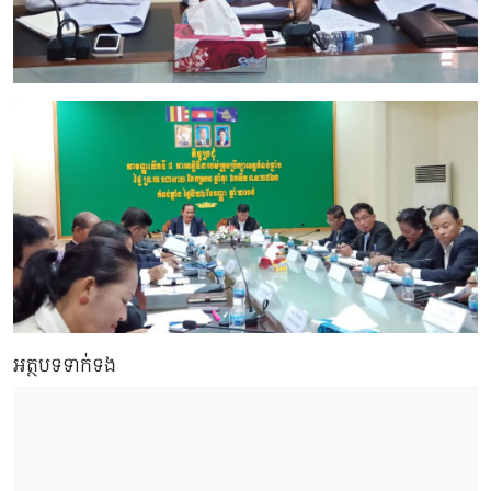
អត្ថបទទាក់ទង