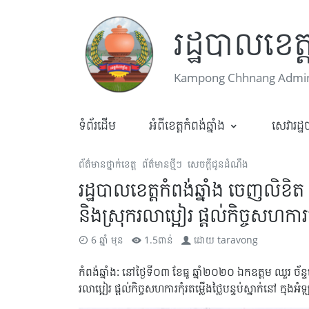
រដ្ឋបាលខេត្ត
Kampong Chhnang Admini
ទំព័រដើម
អំពីខេត្តកំពង់ឆ្នាំង
សេវារដ្
ព័ត៌មានថ្នាក់ខេត្ត
ព័ត៌មានថ្មីៗ
សេចក្តីជូនដំណឹង
រដ្ឋបាលខេត្តកំពង់ឆ្នាំង ចេញលិខិត 
និងស្រុករលាប្អៀរ ផ្ដល់កិច្ចសហការ
6 ឆ្នាំ មុន
1.5ពាន់
ដោយ
taravong
កំពង់ឆ្នាំង: នៅថ្ងៃទី០៣ ខែធ្នូ ឆ្នាំ២០២០ ឯកឧត្តម ឈួរ ច័ន
រលាប្អៀរ ផ្ដល់កិច្ចសហការកុំរតម្លើងថ្លៃបន្ទប់ស្នាក់នៅ 