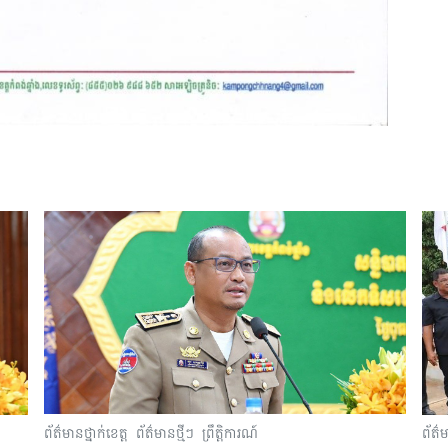
ព័ត៌មានថ្នាក់ខេត្ត
ព័ត៌មានថ្មីៗ
ព្រឹត្តិការណ៍
ព័ត៌ម