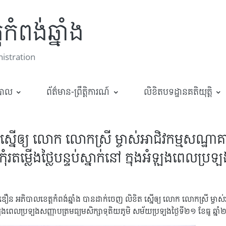
កំពង់ឆ្នាំង
stration
ឋបាល
ព័ត៌មាន-ព្រឹត្តិការណ៍
លិខិតបទដ្ឋានគតិយុត្តិ
ស្នើឲ្យ លោក លោកស្រី ម្ចាស់អាជិវកម្មសណ្ឋាគារ 
កុំរតម្លើងថ្លៃបន្ទប់ស្នាក់នៅ ក្នុងអំឡុងពេលប្
្ទឌឿន អភិបាលខេត្តកំពង់ឆ្នាំង បានដាក់ចេញ លិខិត ស្នើឲ្យ លោក លោកស្រី ម្ចាស់អាជ
ក្នុងអំឡុងពេលប្រឡងសញ្ញាបត្រមធ្យមសិក្សាទុតិយភូមិ សម័យប្រឡងថ្ងៃទី២១ ខែធ្នូ 