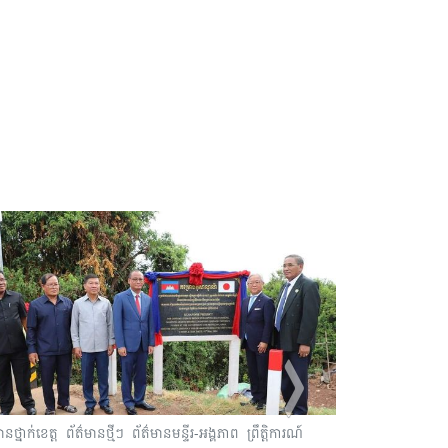
ានថ្នាក់ខេត្ត
ព័ត៌មានថ្មីៗ
ព័ត៌មានមន្ទីរ-អង្គភាព
ព្រឹត្តិការណ៍
ព័ត៌មានថ្នាក់ខេត្ត