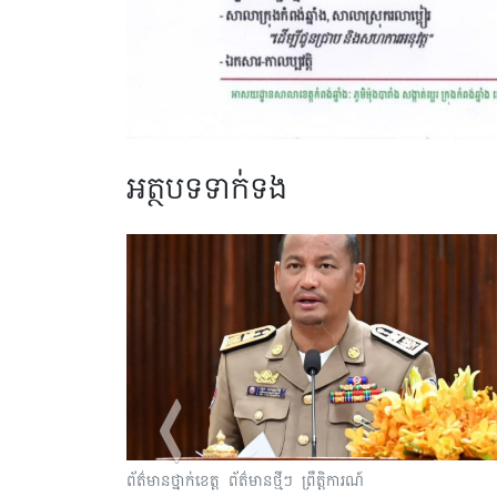
អត្ថបទទាក់ទង
្រុក
ព័ត៌មានថ្នាក់ខេត្ត
ព័ត៌មានថ្មីៗ
ព្រឹត្តិការណ៍