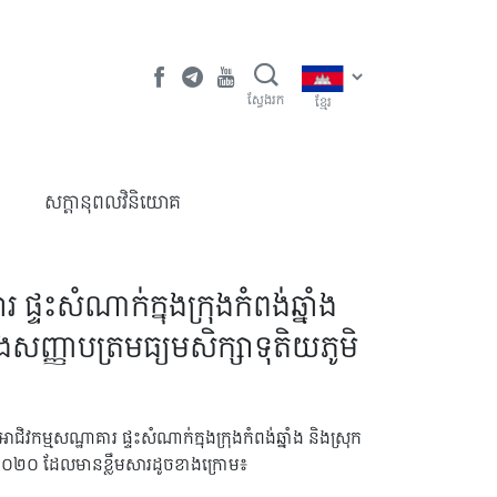
ស្វែងរក
ខ្មែរ
​សក្តានុពលវិនិយោគ
ផ្ទះសំណាក់ក្នុងក្រុងកំពង់ឆ្នាំង
រឡងសញ្ញាបត្រមធ្យមសិក្សាទុតិយភូមិ
ិវកម្មសណ្ឋាគារ ផ្ទះសំណាក់ក្នុងក្រុងកំពង់ឆ្នាំង និងស្រុក
ឆ្នាំ២០២០ ដែលមានខ្លឹមសារដូចខាងក្រោម៖