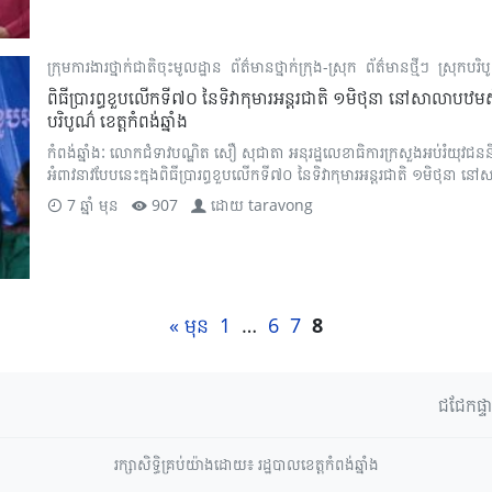
ក្រុមការងារថ្នាក់ជាតិចុះមូលដ្ឋាន
ព័ត៌មានថ្នាក់ក្រុង-ស្រុក
ព័ត៌មានថ្មីៗ
ស្រុកបរិ
ពិធីប្រារព្ធខួបលើកទី៧០ នៃទិវាកុមារអន្តរជាតិ ១មិថុនា នៅសាលាបឋមសិក្ស
បរិបូណ៌ ខេត្តកំពង់ឆ្នាំង
កំពង់ឆ្នាំងៈ លោកជំទាវបណ្ឌិត សឿ សុជាតា អនុរដ្ឋលេខាធិការក្រសួងអប់រំយុវជននិ
អំពាវនាវបែបនេះក្នុងពិធីប្រារព្ធខួបលើកទី៧០ នៃទិវាកុមារអន្តរជាតិ ១មិថុនា នៅសា
7 ឆ្នាំ មុន
907
ដោយ
taravong
« មុន
1
…
6
7
8
ជជែកផ្ទ
រក្សាសិទ្ធិគ្រប់យ៉ាងដោយ៖ រដ្ឋបាលខេត្តកំពង់ឆ្នាំង