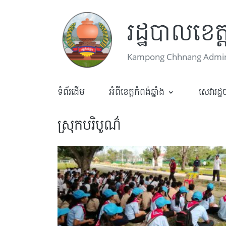
រដ្ឋបាលខេត្ត
Kampong Chhnang Admini
ទំព័រដើម
អំពីខេត្តកំពង់ឆ្នាំង
សេវារដ្
ស្រុកបរិបូណ៌