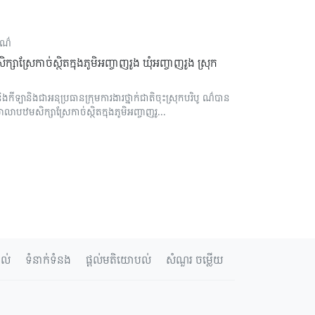
បូណ៌
ាស្រែកាច់ស្ថិតក្នុងភូមិអញ្ចាញរូង ឃុំអញ្ចាញរូង ស្រុក
ងកីឡានិងជាអនុប្រធានក្រុមការងារថ្នាក់ជាតិចុះស្រុកបរិបូ ណ៌បាន
លាបឋមសិក្សាស្រែកាច់ស្ថិតក្នុងភូមិអញ្ចាញរូ...
ាល់
ទំនាក់ទំនង
ផ្តល់មតិយោបល់
សំណួរ ចម្លើយ