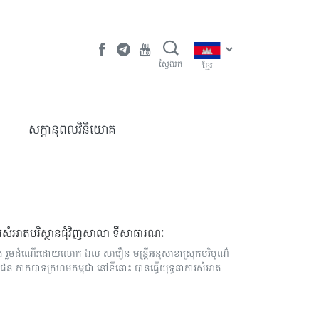
ស្វែងរក
ខ្មែរ
​សក្តានុពលវិនិយោគ
នាការសំអាតបរិស្ថានជុំវិញសាលា ទីសាធារណៈ
នាំង រួមដំណើរដោយលោក ឯល សារឿន មន្ត្រីអនុសាខាស្រុកបរិបូណ៌
ន កាកបាទក្រហមកម្ពុជា នៅទីនោះ បានធ្វើយុទ្ធនាការសំអាត