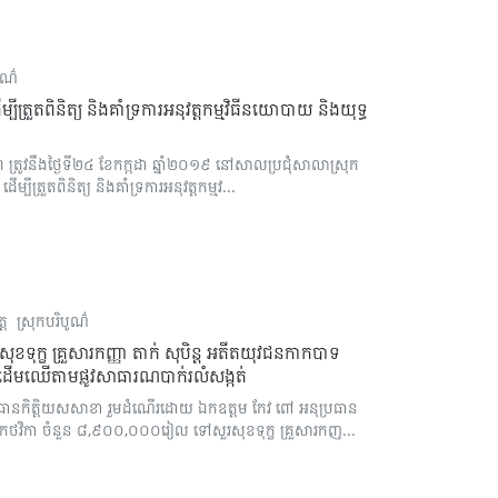
បូណ៌
បីត្រួតពិនិត្យ និងគាំទ្រការអនុវត្តកម្មវិធីនយោបាយ និងយុទ្ធ
៣ ត្រូវនឹងថ្ងៃទី២៤ ខែកក្កដា ឆ្នាំ២០១៩ នៅសាលប្រជុំសាលាស្រុក
បីត្រួតពិនិត្យ និងគាំទ្រការអនុវត្តកម្មវ...
្ត
ស្រុកបរិបូណ៌
សុខទុក្ខ គ្រួសារកញ្ញា តាក់ សុបិន្ត អតីតយុវជនកាកបាទ
េីមឈេីតាមផ្លូវសាធារណបាក់រលំសង្កត់
ន ប្រធានកិត្តិយសសាខា រួមដំណេីរដោយ ឯកឧត្តម កែវ ពៅ អនុប្រធាន
ំយកថវិកា ចំនួន ៨,៩០០,០០០រៀល ទៅសួរសុខទុក្ខ គ្រួសារកញ...