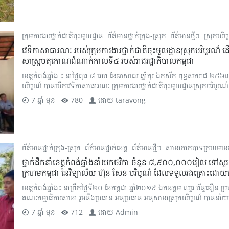
ក្រុមការងារថ្នាក់ជាតិចុះមូលដ្ឋាន
ព័ត៌មានថ្នាក់ក្រុង-ស្រុក
ព័ត៌មានថ្មីៗ
ស្រុកបរិ
វេទិកាសាធារណៈ របស់ក្រុមការងារថ្នាក់ជាតិចុះមូលដ្ឋានស្រុកបរិបូរណ៌ ដើម្
សាស្រ្តចតុកោណដំណាក់កាលទី៤ របស់រាជរដ្ឋាភិបាលកម្ពុជា
ខេត្តកំពង់ឆ្នាំង ៖ នាថ្ងៃពុធ ៨ រោច ខែអាសាឍ ឆ្នាំកុរ ឯកស័ក ពុទ្ធសករាជ ២៥៦
បរិបូណ៌ បានបើកវេទិកាសាធារណៈ ក្រុមការងារថ្នាក់ជាតិចុះមូលដ្ឋានស្រុកបរិបូរណ៌ ដើម្
7 ឆ្នាំ មុន
780
ដោយ
taravong
ព័ត៌មានថ្នាក់ក្រុង-ស្រុក
ព័ត៌មានថ្នាក់ខេត្ត
ព័ត៌មានថ្មីៗ
សាខាកាកបាទក្រហមខេត
ថ្នាក់ដឹកនាំខេត្តកំពង់ឆ្នាំង​​នាំយកថវិកា ចំនួន ៨,៩០០,០០០រៀល ទៅសួរ
ក្រហមកម្ពុជា នៃវិទ្យាល័យ ហ៊ុន សែន បរិបូណ៌ ដែលទទួលរងគ្រោះដោយដ
ខេត្តកំពង់ឆ្នាំង៖ នាព្រឹកថ្ងៃទី២០ ខែកក្កដា ឆ្នាំ២០១៩ ឯកឧត្តម ឈួរ ច័ន្ទឌឿ
គណៈកម្មាធិការសាខា រួមនឹងប្រធាន អនុប្រធាន អនុសាខាស្រុកបរិបូណ៌ បាននា
7 ឆ្នាំ មុន
712
ដោយ
Admin