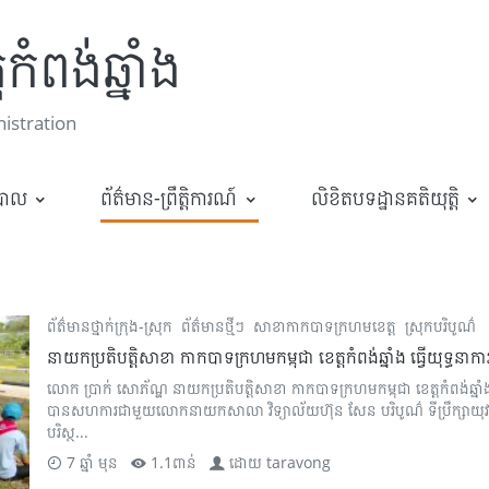
កំពង់ឆ្នាំង
stration
ឋបាល
ព័ត៌មាន-ព្រឹត្តិការណ៍
លិខិតបទដ្ឋានគតិយុត្តិ
ព័ត៌មានថ្នាក់ក្រុង-ស្រុក
ព័ត៌មានថ្មីៗ
សាខាកាកបាទក្រហមខេត្ត
ស្រុកបរិបូណ៌
នាយកប្រតិបត្តិសាខា កាកបាទក្រហមកម្ពុជា ខេត្តកំពង់ឆ្នាំង ធ្វើយុទ្ធ
លោក ប្រាក់ សោភ័ណ្ឌ នាយកប្រតិបត្តិសាខា កាកបាទក្រហមកម្ពុជា ខេត្តកំពង់ឆ្
បានសហការជាមួយលោកនាយកសាលា វិទ្យាល័យហ៊ុន សែន បរិបូណ៌ ទីប្រឹក្សាយុវជ
បរិស្ថ...
7 ឆ្នាំ មុន
1.1ពាន់
ដោយ
taravong